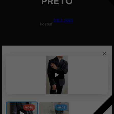
PRETO
6월 7, 2025
Posted
×
VIDEO
IMAGE