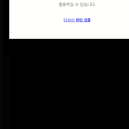
활용하실 수 있습니다.
ma
디자인 패턴 샘플
de
FOR YOUR
DREAM