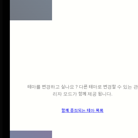
보도 자료
ETC
테마 한 개 가격으로
중요한 링크
⠀14개 테마⠀
모두 제공
서브 링크
테마를 변경하고 싶나요 ? 다른 테마로 변경할 수 있는 관
리자 모드가 함께 제공 됩니다.
함께 증정되는 테마 목록
사업 소개서
do
귀사의 성공을 위한 최적의 파트너