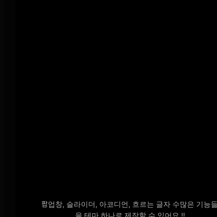
이제 테마 하나로 끝 !!
⠀
30개 이펙트
⠀
블록
검
팝업창, 슬라이더, 아코디언, 흐르는 글자 수많은 기능
색
을 테마 하나로 제작할 수 있어요 !!