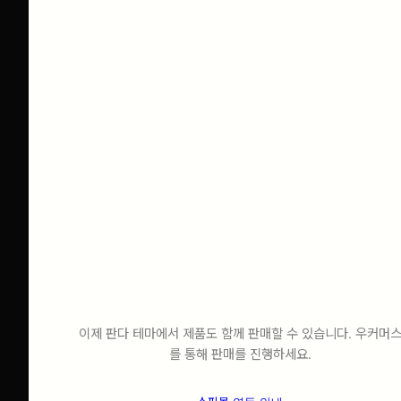
기업
상담
Service
쇼핑몰 기능도 문제없어요 !!
문의하기
portfolio
회사소개서
⠀
우커머스
⠀
플러그인 !!
이제 판다 테마에서 제품도 함께 판매할 수 있습니다. 우커머
를 통해 판매를 진행하세요.